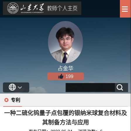
占金华
199
专利
一种二硫化钨量子点包覆的银纳米球复合材料及
其制备方法与应用