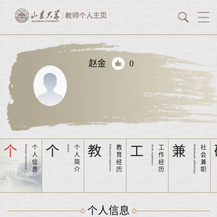
赵金
0
个
个
教
工
兼
Personal information
个
Profile
个
Education experience
教
Work experience
工
Professional affiliations
社
人
人
育
作
会
信
简
经
经
兼
息
介
历
历
职
个人信息