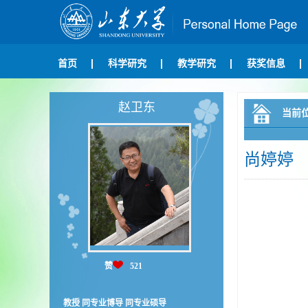
首页
科学研究
教学研究
获奖信息
赵卫东
当前
尚婷婷
赞
521
教授 同专业博导 同专业硕导