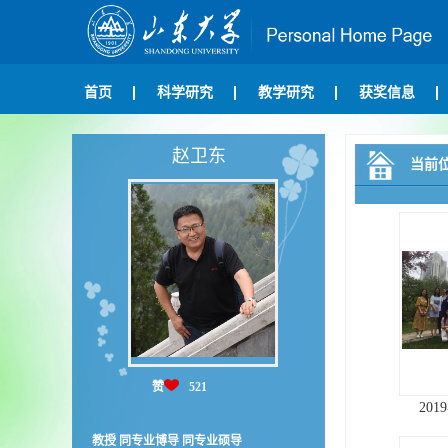
首页
科学研究
教学研究
获奖信息
赵卫东
当前
赞
521
201
教授 同专业博导 同专业硕导