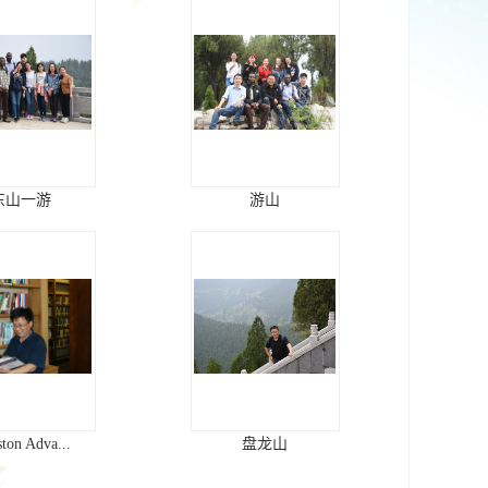
东山一游
游山
ston Adva...
盘龙山