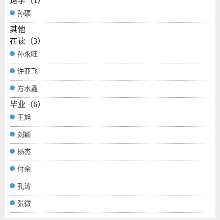
退学（1）
孙硕
其他
在读（3）
孙永旺
许亚飞
方水鑫
毕业（6）
王旭
刘颖
杨杰
付余
孔涛
张微