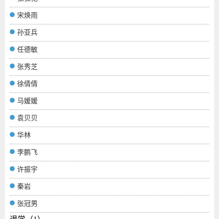
宋焕雨
孙亚兵
任德敏
张秀芝
徐倩倩
马媛媛
袁贝贝
华林
李鹏飞
许振宇
秦岩
张冠男