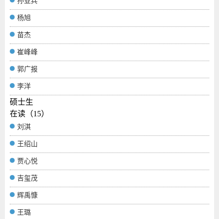
孙亚兵
杨旭
苗杰
崔峰峰
郭广报
李洋
硕士生
在读（15）
刘淇
王绍山
贾心悦
吉玺茂
辉禹慷
王璐