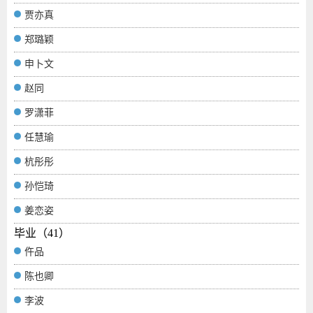
贾亦真
郑璐颖
申卜文
赵同
罗潇菲
任慧瑜
杭彤彤
孙恺琦
姜恋姿
毕业（41）
仵品
陈也卿
李波