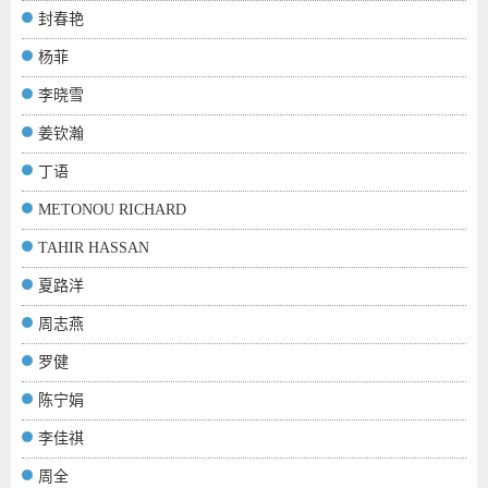
封春艳
杨菲
李晓雪
姜钦瀚
丁语
METONOU RICHARD
TAHIR HASSAN
夏路洋
周志燕
罗健
陈宁娟
李佳祺
周全