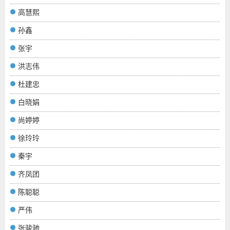
高慧熙
孙鑫
张宇
洪志伟
杜建忠
白晓娟
尚婷婷
徐玲玲
秦宇
齐凤团
陈聪聪
严伟
张骏驰