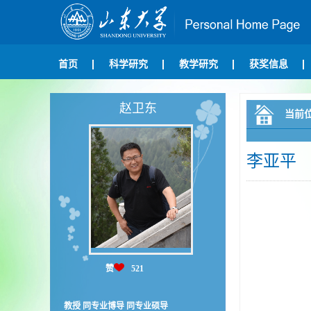
首页
科学研究
教学研究
获奖信息
赵卫东
当前
李亚平
赞
521
教授 同专业博导 同专业硕导