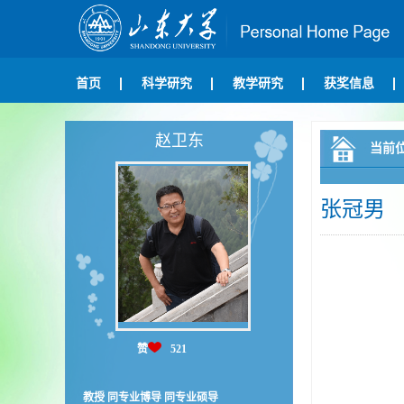
首页
科学研究
教学研究
获奖信息
赵卫东
当前
张冠男
赞
521
教授 同专业博导 同专业硕导