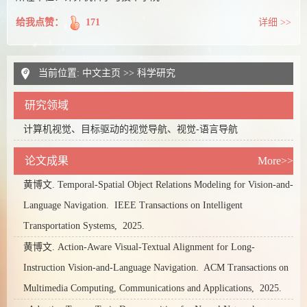
给我点赞：
171
详细 >>
当前位置:
中文主页
>>
科学研究
研究领域
计算机视觉、目标驱动的视觉导航、视觉-语言导航
论文成果
More>>
黄博文. Temporal-Spatial Object Relations Modeling for Vision-and-
Language Navigation.
IEEE Transactions on Intelligent
Transportation Systems,
2025.
黄博文. Action-Aware Visual-Textual Alignment for Long-
Instruction Vision-and-Language Navigation.
ACM Transactions on
Multimedia Computing, Communications and Applications,
2025.