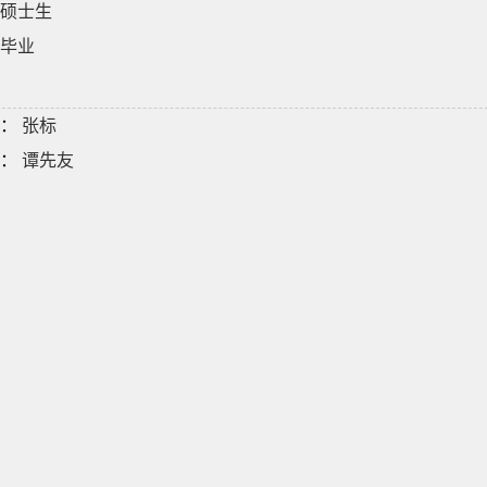
硕士生
毕业
：
张标
：
谭先友