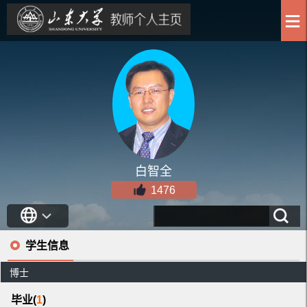
白智全
1476
学生信息
博士
毕业(
1
)