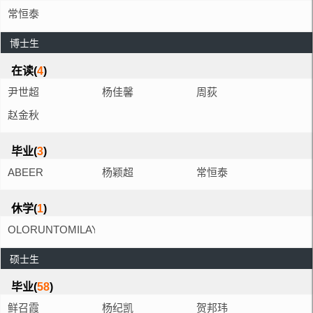
常恒泰
博士生
在读(
4
)
尹世超
杨佳馨
周荻
赵金秋
毕业(
3
)
ABEER
杨颖超
常恒泰
MOHAMED
休学(
1
)
ELTEGANY
OLORUNTOMILAYO
MOHAMED
TITILOPE FEMI-
ELALIM
硕士生
PHILIPS
毕业(
58
)
鲜召霞
杨纪凯
贺邦玮