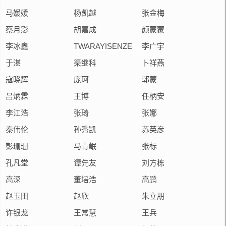
马媛媛
杨凯越
张金梅
蔡月影
胡嘉成
颜蒙蒙
李冰鑫
TWARAYISENZE
李广宇
JEAN PAUL
于湛
渠继科
卜祥燕
寇晓辉
庞珂
郭蒙
吕炳霖
王博
任柄安
李江浩
张琦
张娜
秦伟伦
孙秀凯
苏英彦
彭珊珊
马青岷
张标
孔凡堂
谭先友
刘方栋
高深
董培浩
高鹏
赵玉田
赵欣
朱立朋
许银龙
王常慧
王兵