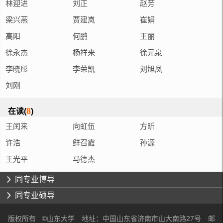
林迎进
刘正
赵芳
梁兴燕
贾建岚
崔娟
高阳
何鹏
王丽
徐永杰
杨祥来
徐元泉
李晓彤
李荣凯
刘旭凤
刘刚
在读(
8
)
王闰来
向虹伍
方昕
许浩
鲜召霞
孙源
王光平
马德杰
同专业博导
同专业硕导
版权所有 ©山东大学 地址：中国山东省济南市山大南路27号 邮