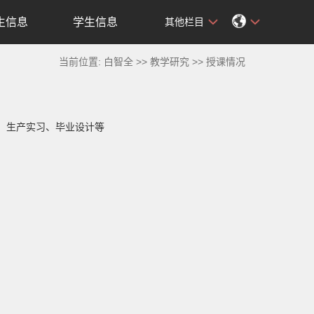
生信息
学生信息
其他栏目
当前位置:
白智全
>>
教学研究
>>
授课情况
》、生产实习、毕业设计等