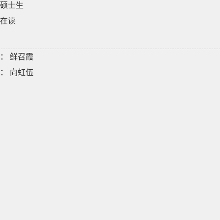
硕士生
在读
：
鲜召霞
：
向虹伍