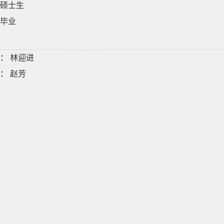
硕士生
毕业
：
林迎进
：
赵芳