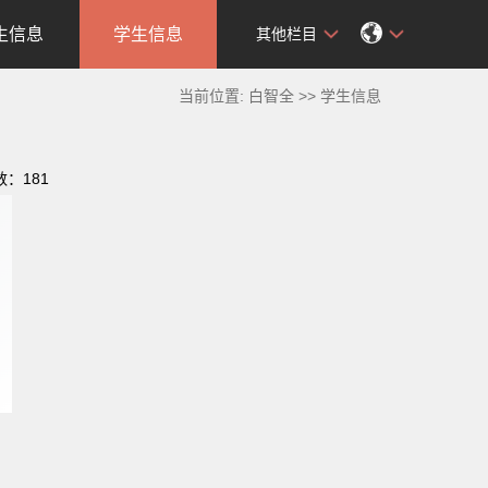
生信息
学生信息
其他栏目
当前位置:
白智全
>>
学生信息
数：
181