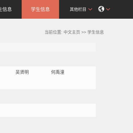
生信息
学生信息
其他栏目
当前位置:
中文主页
>>
学生信息
吴贤明
何禹潼