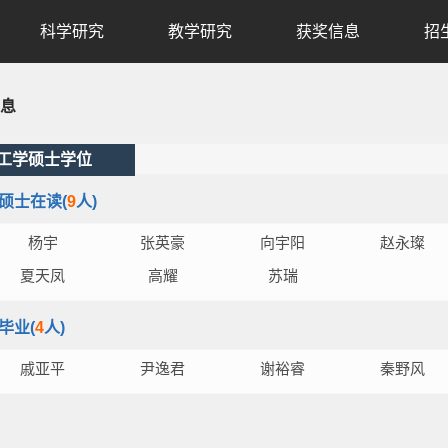
科学研究
教学研究
获奖信息
招
息
工学硕士学位
硕士在读(
9
人)
杨宇
张英豪
向宇阳
赵永璨
夏天凤
高耀
苏瑞
毕业(
4
人)
戚亚平
尹逸君
谢裕睿
秦野风