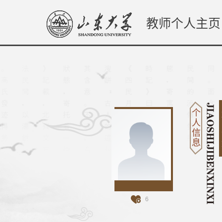
教师个人主页
个
人
信
息
6