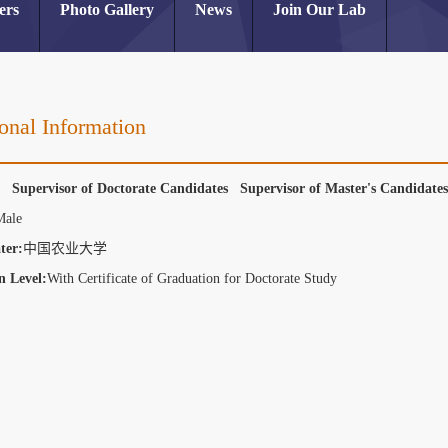
ers
Photo Gallery
News
Join Our Lab
onal Information
r Supervisor of Doctorate Candidates Supervisor of Master's Candidat
Male
ter:
中国农业大学
n Level:
With Certificate of Graduation for Doctorate Study