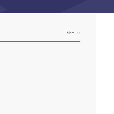
More >>
es