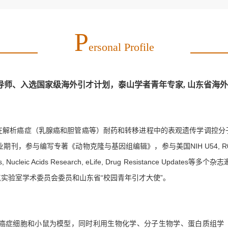
P
Ersonal Profile
导师、
入选国家级海外引才计划，泰山学者青年专家, 山东省海外优
在解析癌症（乳腺癌和胆管癌等）耐药和转移进程中的表观遗传学调控分
业期刊，参与编写专著《动物克隆与基因组编辑》，参与美国
NIH U54, R
s, Nucleic Acids Research, eLife, Drug Resistance Updates
等多个杂志
实验室学术委员会委员和山东省“校园青年引才大使”。
癌症细胞和小鼠为模型，同时利用生物化学、分子生物学、蛋白质组学