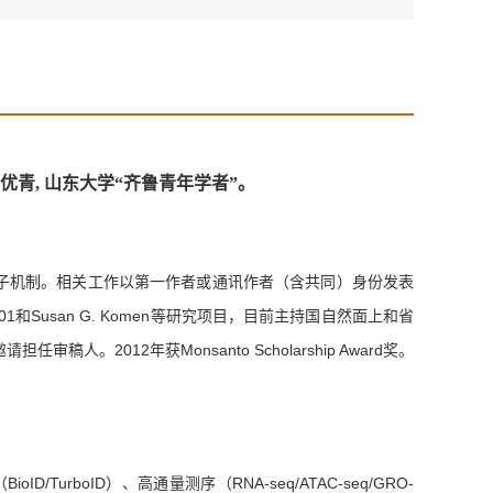
青, 山东大学“齐鲁青年学者”
。
子机制。相关工作以第一作者或通讯作者（含共同）身份发表
01
和
Susan G. Komen
等研究项目，目前主持国自然面上和省
邀请担任审稿人。
2012
年获
Monsanto Scholarship Award
奖。
（
BioID/TurboID
）、高通量测序（
RNA-seq/ATAC-seq/GRO-