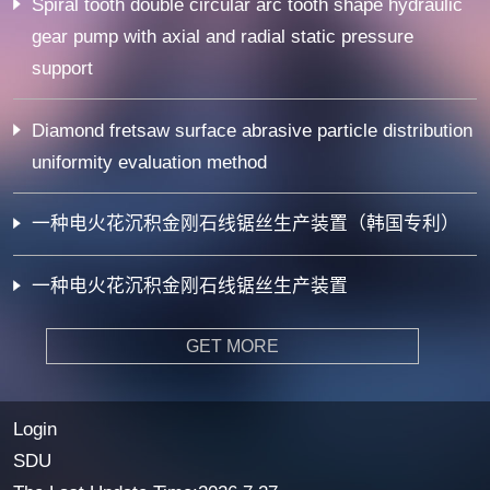
Spiral tooth double circular arc tooth shape hydraulic
gear pump with axial and radial static pressure
support
Diamond fretsaw surface abrasive particle distribution
uniformity evaluation method
一种电火花沉积金刚石线锯丝生产装置（韩国专利）
一种电火花沉积金刚石线锯丝生产装置
GET MORE
Login
SDU