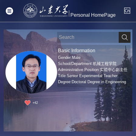
Personal HomePage
Basic Information
Gender:Male
School/Department:机械工程学院
Administrative Position:实验中心副主任
Title:Senior Experimental Teacher
Degree:Doctoral Degree in Engineering
+
42