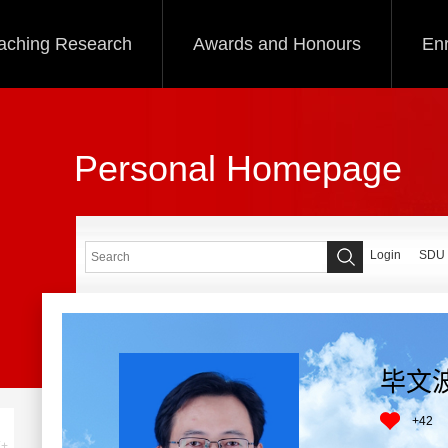
aching Research
Awards and Honours
Enr
Personal Homepage
Login
SDU
毕文
+
42
+