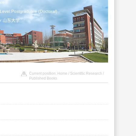
le
Level:Postgraduate (Doctoral)
ter:山东大学
Current position:
Home
/
Scientific Research
/
Published Books