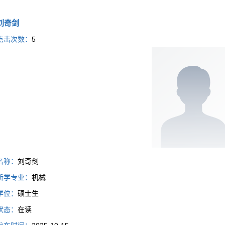
刘奇剑
点击次数：
5
名称：
刘奇剑
所学专业：
机械
学位：
硕士生
状态：
在读