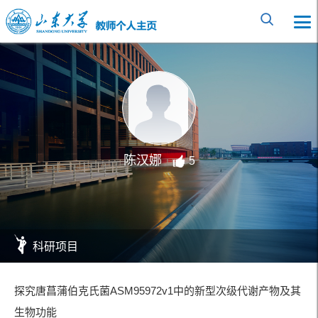
陈汉娜
5
科研项目
探究唐菖蒲伯克氏菌ASM95972v1中的新型次级代谢产物及其
生物功能