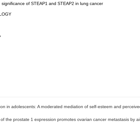
e significance of STEAP1 and STEAP2 in lung cancer
OLOGY
A
 in adolescents: A moderated mediation of self-esteem and perceived
the prostate 1 expression promotes ovarian cancer metastasis by aid