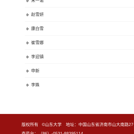
宋一诺
赵雪妍
康白雪
崔雪娜
李迎镇
申新
李姝
版权所有 ©山东大学 地址：中国山东省济南市山大南路27
查号台：（86）-0531-88395114