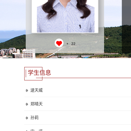
+
22
学生信息
逯天威
郑晴天
孙莉