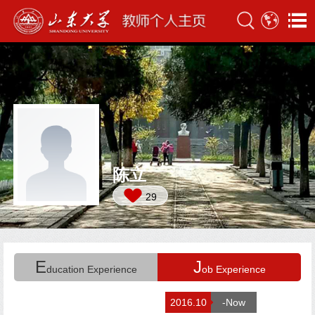
陈立
29
E
J
ducation Experience
ob Experience
2016.10
-Now