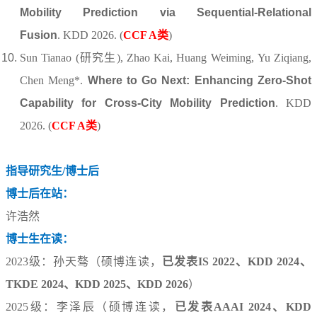
Mobility Prediction via Sequential-Relational
Fusion
.
KDD 2026.
(
CCF A类
)
Sun
Tianao
(研究生)
,
Zhao
Kai
,
Huang
Weiming
,
Yu Ziqiang,
Chen
Meng
*
.
Where to Go Next: Enhancing Zero-Shot
Capability for Cross-City Mobility Prediction
.
KDD
2026.
(
CCF A类
)
指导研究生/博士后
博士后在站：
许浩然
博士生在读：
2023级：
孙天骜（硕博连读，
已发表IS 2022、KDD 2024、
TKDE 2024
、
KDD 2025、KDD 2026
）
2025级：李泽辰（硕博连读，
已发表AAAI 2024、KDD