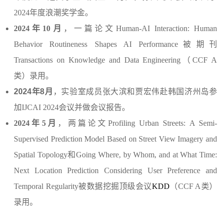
2024年度浪潮奖学金。
2024年10月
，一篇论文Human-AI Interaction: Human
Behavior Routineness Shapes AI Performance被期刊
Transactions on Knowledge and Data Engineering（
CCF A
类
）录用。
2024年8月
，
实验室成员张大滨和贾宏伟赴韩国济州岛参
加IJCAI 2024会议并做会议报告。
2024年5月
，两篇论文Profiling Urban Streets: A Semi-
Supervised Prediction Model Based on Street View Imagery and
Spatial Topology和Going Where, by Whom, and at What Time:
Next Location Prediction Considering User Preference and
Temporal Regularity被数据挖掘顶级会议
KDD
（CCF A类）
录用。