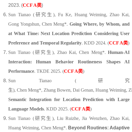
2023.
(
CCF A类
)
Sun
Tianao
(研究生)
, Fu
Ke
, Huang
Weiming
, Zhao
Kai
,
Gong
Yongshun
, Chen
Meng
*
.
Going Where, by Whom, and
at What Time: Next Location Prediction Considering User
Preference and Temporal Regularity
.
KDD 2024.
(
CCF A类
)
Sun
Tianao
(研究生)
,
Zhao
Kai
,
Chen
Meng
*
.
Human-AI
Interaction: Human Behavior Routineness Shapes AI
Performance
.
TKDE 2025
.
(
CCF A类
)
Sun
Tianao
(研究
生)
,
Chen
Meng
*,
Zhang
Bowen,
Dai
Genan
,
Huang
Weiming
,
Z
Semantic Integration for Location Prediction with Large
Language Models
. KDD 2025.
(
CCF A类
)
Sun
Tianao
(研究生)
, Liu Ruizhe
, Jia Wenzhen,
Zhao
Kai
,
Huang
Weiming
,
Chen
Meng
*
.
Beyond Routines: Adaptive