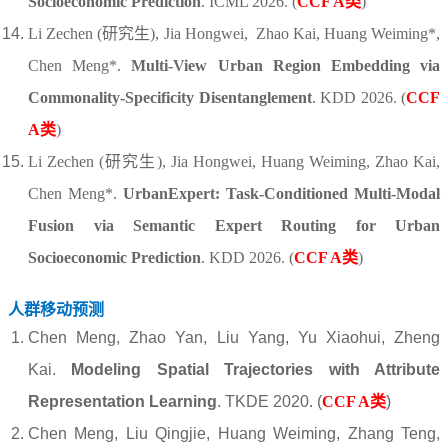
Socioeconomic Prediction
. ICML 2026.
(
CCF A类
)
Li Zechen (研究生), Jia Hongwei, Zhao Kai, Huang Weiming*,
Chen Meng*.
Multi-View Urban Region Embedding via
Commonality-Specificity Disentanglement
. KDD 2026.
(
CCF
A类
)
Li Zechen (研究生), Jia Hongwei, Huang Weiming, Zhao Kai,
Chen Meng*.
UrbanExpert: Task-Conditioned Multi-Modal
Fusion via Semantic Expert Routing for Urban
Socioeconomic Prediction
. KDD 2026.
(
CCF A类
)
人群移动预测
Chen Meng, Zhao Yan, Liu Yang, Yu Xiaohui, Zheng
Kai.
Modeling Spatial Trajectories with Attribute
Representation Learning
. TKDE 2020. (
CCF A类
)
Chen Meng, Liu Qingjie, Huang Weiming, Zhang Teng,