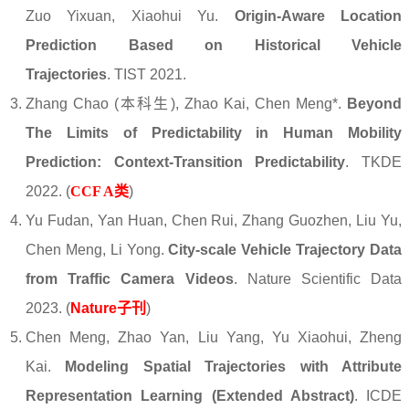
Zuo Yixuan, Xiaohui Yu.
Origin-Aware Location
Prediction Based on Historical Vehicle
Trajectories
. TIST 2021.
Zhang Chao (本科生), Zhao Kai, Chen Meng*.
Beyond
The Limits of Predictability in Human Mobility
Prediction: Context-Transition Predictability
. TKDE
2022. (
CCF A类
)
Yu Fudan, Yan Huan, Chen Rui, Zhang Guozhen, Liu Yu,
Chen Meng, Li Yong.
City-scale Vehicle Trajectory Data
from Traffic Camera Videos
. Nature Scientific Data
2023. (
Nature子刊
)
Chen Meng, Zhao Yan, Liu Yang, Yu Xiaohui, Zheng
Kai.
Modeling Spatial Trajectories with Attribute
Representation Learning (Extended Abstract)
. ICDE