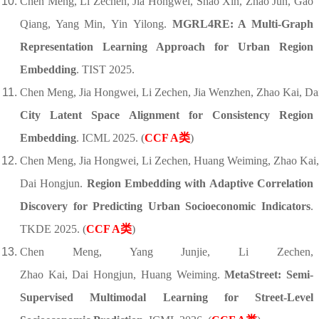
Chen
Meng
,
Li
Zechen
,
Jia Hongwei, Shao Xin, Zhao Jun, Gao
Qiang, Yang Min
,
Yin
Yilong
.
MGRL4RE: A Multi-Graph
Representation Learning Approach for Urban Region
Embedding
. TIST 2025.
Chen Meng, Jia Hongwei, Li Zechen, Jia Wenzhen, Zhao Kai, D
City Latent Space Alignment for Consistency Region
Embedding
. ICML 2025.
(
CCF A类
)
Chen Meng, Jia Hongwei, Li Zechen
, Huang Weiming
, Zhao Kai,
Dai Hongjun.
Region Embedding with Adaptive Correlation
Discovery for Predicting Urban Socioeconomic Indicators
.
TKDE 2025.
(
CCF A类
)
Chen Meng, Yang Junjie, Li Zechen,
Zhao Kai, Dai Hongjun, Huang Weiming.
MetaStreet: Semi-
Supervised Multimodal Learning for Street-Level