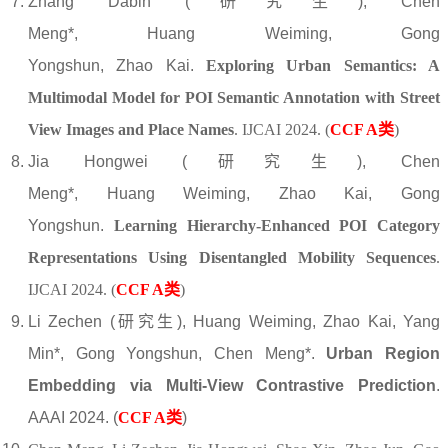
Zhang Dabin (研究生),
Chen
Meng*
, Huang Weiming,
Gong
Yongshun,
Zhao Kai.
Exploring Urban Semantics: A
Multimodal Model for POI Semantic Annotation with Street
View Images and Place Names
. IJCAI 2024.
(
CCF A类
)
Jia Hongwei
(研究生)
,
Chen
Meng*,
Huang Weiming, Zhao Kai,
Gong
Yongshun.
Learning Hierarchy-Enhanced POI Category
Representations Using Disentangled Mobility Sequences
.
IJCAI 2024.
(
CCF A类
)
Li Zechen (研究生), Huang Weiming, Zhao Kai, Yang
Min*, Gong Yongshun, Chen Meng*.
Urban Region
Embedding via Multi-View Contrastive Prediction
.
AAAI 2024.
(
CCF A类
)