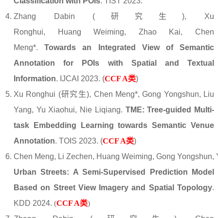
Classification with POIs
. TIST 2023.
Zhang Dabin (研究生), Xu
Ronghui, Huang Weiming, Zhao Kai, Chen
Meng*.
Towards an Integrated View of Semantic
Annotation for POIs with Spatial and Textual
Information
. IJCAI 2023.
(
CCF A类
)
Xu Ronghui (研究生), Chen Meng*, Gong Yongshun, Liu
Yang, Yu Xiaohui, Nie Liqiang.
TME: Tree-guided Multi-
task Embedding Learning towards Semantic Venue
Annotation
. TOIS 2023. (
CCF A类
)
Chen
Meng
,
Li
Zechen
,
Huang
Weiming
,
Gong
Yongshun
,
Urban Streets: A Semi-Supervised Prediction Model
Based on Street View Imagery and Spatial Topology
.
KDD 2024.
(
CCF A类
)