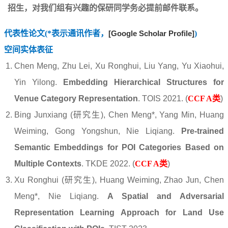
招生，对我们组有兴趣的保研同学务必提前邮件联系。
代表性论文(*表示通讯作者，
[
Google Scholar Profile
]
)
空间实体表征
Chen Meng, Zhu Lei, Xu Ronghui, Liu Yang, Yu Xiaohui,
Yin Yilong.
Embedding Hierarchical Structures for
Venue Category Representation
. TOIS 2021. (
CCF A类
)
Bing Junxiang (研究生), Chen Meng*, Yang Min, Huang
Weiming, Gong Yongshun, Nie Liqiang.
Pre-trained
Semantic Embeddings for POI Categories Based on
Multiple Contexts
. TKDE 2022. (
CCF A类
)
Xu Ronghui (研究生), Huang Weiming, Zhao Jun, Chen
Meng*, Nie Liqiang.
A Spatial and Adversarial
Representation Learning Approach for Land Use