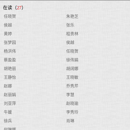
在读（
27
）
任晓贺
朱艳芝
侯越
张乐
黄婷
程贵林
张梦园
侯越
杨洪伟
任晓贺
蔡盈盈
徐伟娟
胡艳丽
胡阔娜
王静怡
王晓敏
赵娜
乔秀芹
赵丽娟
李慧
刘亚萍
赵晓瑜
牛媛
李秀玲
徐兵
肖琳
何琳娜