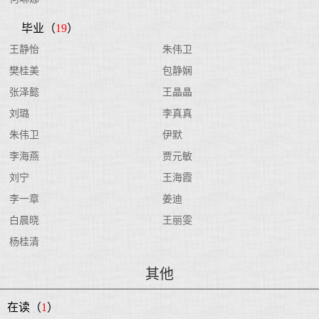
毕业（
19
）
王静怡
朱伟卫
樊桂美
包静娴
张泽懿
王晶晶
刘璐
李真真
朱伟卫
伊默
李海燕
贾元敏
刘宁
王海霞
李一章
姜迪
白晨晓
王丽雯
杨桂清
其他
在读（
1
）