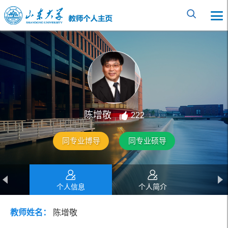
陈增敬
222
同专业博导
同专业硕导
个人信息
个人简介
教师姓名：
陈增敬
教育经历
工作经历