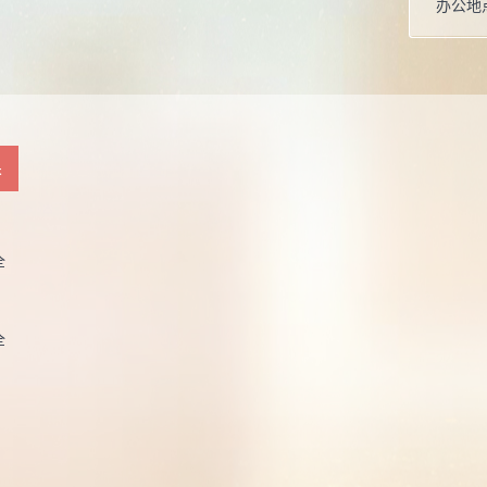
办公地
性别：
学位：
职称：
毕业院
果
所属院
全
硕士生
全