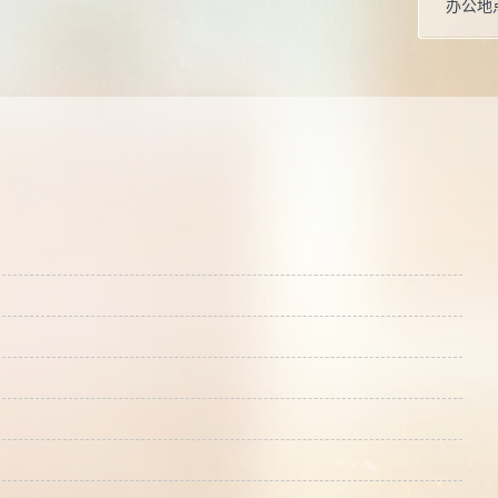
办公地
性别：
学位：
职称：
毕业院
所属院
硕士生