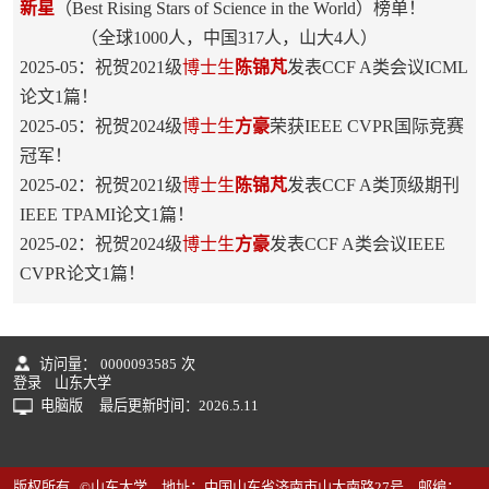
新星
（Best Rising Stars of Science in the World）榜单！
（全球1000人，中国317人，山大4人）
2025-05：祝贺2021级
博士生
陈锦芃
发表CCF A类会议ICML
论文1篇！
2025-05：祝贺2024级
博士生
方豪
荣获IEEE CVPR国际竞赛
冠军！
2025-02：祝贺2021级
博士生
陈锦芃
发表CCF A类顶级期刊
IEEE TPAMI论文1篇！
2025-02：祝贺2024级
博士生
方豪
发表CCF A类会议IEEE
CVPR论文1篇！
访问量：
0000093585
次
登录
山东大学
电脑版
最后更新时间：
2026
.
5
.
11
版权所有 ©山东大学 地址：中国山东省济南市山大南路27号 邮编：