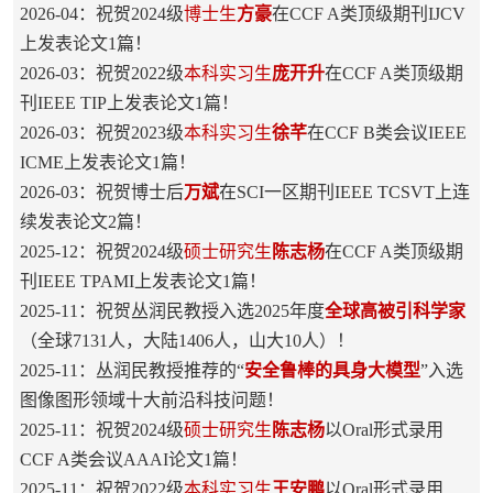
2026-04：祝贺2024级
博士生
方豪
在CCF A类顶级期刊IJCV
上发表论文1篇！
2026-03：祝贺2022级
本科实习生
庞开升
在CCF A类顶级期
刊IEEE TIP上发表论文1篇！
2026-03：祝贺2023级
本科实习生
徐芊
在CCF B类会议IEEE
ICME上发表论文1篇！
2026-03：祝贺博士后
万斌
在SCI一区期刊IEEE TCSVT上连
续发表论文2篇！
2025-12：祝贺2024级
硕士研究生
陈志杨
在CCF A类顶级期
刊IEEE TPAMI上发表论文1篇！
2025-11：祝贺丛润民教授入选2025年度
全球高被引科学家
（
全球
7131人，大陆1406人，山大10人
）！
2025-11：丛润民教授推荐的“
安全鲁棒的具身大模型
”入选
图像图形领域十大前沿科技问题！
2025-11：祝贺2024级
硕士研究生
陈志杨
以Oral形式录用
CCF A类会议AAAI论文1篇！
2025-11：祝贺2022级
本科实习生
王安鹏
以Oral形式录用