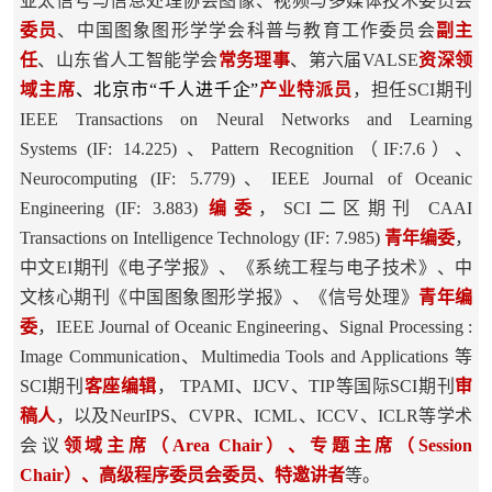
亚太信号与信息处理协会图像、视频与多媒体技术委员会
委员
、中国图象图形学学会科普与教育工作委员会
副主
任
、山东省人工智能学会
常务
理事
、第六届VALSE
资深
领
域主席
、北京市“千人进千企”
产业特派员
，担任SCI期刊
IEEE Transactions on Neural Networks and Learning
Systems
(IF: 14.225)
、Pattern Recognition（IF:7.6）、
Neurocomputing (IF: 5.779)、IEEE Journal of Oceanic
Engineering (IF: 3.883)
编委
，SCI二区期刊 CAAI
Transactions on Intelligence Technology (IF: 7.985)
青年编委
，
中文EI期刊《电子学报》、《系统工程与电子技术》、中
文核心期刊《中国图象图形学报》、《信号处理》
青年
编
委
，IEEE Journal of Oceanic Engineering、Signal Processing :
Image Communication、Multimedia Tools and Applications 等
SCI期刊
客座编辑
， TPAMI、IJCV、TIP等国际SCI期刊
审
稿人
，以及NeurIPS、CVPR、ICML、ICCV、ICLR等学术
会议
领域主席（Area Chair）、专题主席（Session
Chair）、高级程序委员会委员、特邀讲者
等。