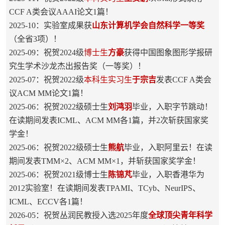
CCF A类会议AAAI论文1篇！
2025-10：实验室成果获
山东计算机学会自然科学一等奖
（全省3项）！
2025-09：祝贺2024级
博士生
方豪
获得中国图象图形学报研
究生学术沙龙杰出报告奖（一等奖）！
2025-07：祝贺2022级
本科生实习生
于宗吉
发表CCF A类会
议ACM MM论文1篇！
2025-06：祝贺2022级硕士生
刘鸿羽
毕业，入职字节跳动！
在读期间发表ICML、ACM MM各1篇，并2次斩获国家奖
学金！
2025-06：祝贺2022级硕士生
熊航
毕业，入职阿里云！在读
期间发表TMM×2、ACM MM×1，并斩获国家奖学金！
2025-06：祝贺2021级博士生
陈锦芃
毕业，入职香港华为
2012实验室！在读期间发表TPAMI、TCyb、NeurIPS、
ICML、ECCV各1篇！
2026-05：祝贺丛润民教授入选2025年度
全球顶尖青年科学