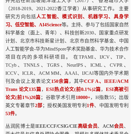
并先后在新加坡南洋理工大学（2017）、 香港城市大学
（2018-2019、2021-2022香江学者）从事研究工作。 主要
研究方向包括
人工智能、
模式识别、机器学习、具身学
习、低空智能、AI4Science
等。主持、参与了包括国家自然
科学基金（面上、青年）、科技创新2030、国家重点研发
计划、北京市科技新星计划、北京市自然科学基金、中国
人工智能学会-华为MindSpore学术奖励基金、华为技术合作
项目在内的多项科研项目。 在TPAMI、IJCV、TIP、
TCyb、TNNLS、TGRS、NeurIPS、ICML、CVPR、
ICCV、ICLR、ACM MM、AAAI、IJCAI等国内外学术期
刊及会议上发表论文
150余篇
，其中
CCF A、IEEE/ACM
Trans 论文135篇
，
ESI热点论文(前0.1%)2篇
，
ESI高被引
论文(前1%)20篇
；谷歌学术引用
18000+
，H指数55；出版
英文专著章节
2部
；授权美国发明专利
1件
、中国发明专利
53
件
。
丛润民博士是
IEEE/
CCF/CSIG/CIE
高级会员
、
ACM
会员
、