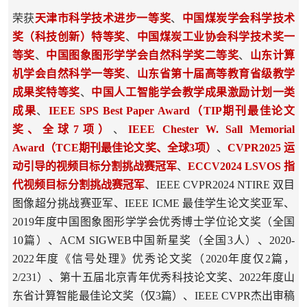
荣获
天津市科学技术进步一等奖
、
中国煤炭学会科学技术
奖（科技创新）特等奖
、
中国煤炭工业协会科学技术奖一
等奖
、
中国图象图形学学会自然科学奖二等奖
、
山东计算
机学会自然科学一等奖
、
山东省第十届高等教育省级教学
成果奖特等奖
、
中国人工智能学会教学成果激励计划一类
成果
、
IEEE SPS Best Paper Award（TIP期刊最佳论文
奖、全球7项）
、
IEEE Chester W. Sall Memorial
Award（TCE期刊最佳论文奖、全球3项）
、
CVPR2025 运
动引导的视频目标分割挑战赛冠军
、
ECCV2024 LSVOS 指
代视频目标分割挑战赛冠军
、
IEEE CVPR2024 NTIRE 双目
图像超分挑战赛亚军、IEEE ICME 最佳学生论文奖亚军
、
2019年度中国图象图形学学会优秀博士学位论文奖（全国
10篇）、ACM SIGWEB中国新星奖（全国3人）、2020-
2022年度《信号处理》优秀论文奖（2020年度仅2篇，
2/231）、第十五届北京青年优秀科技论文奖、2022年度山
东省计算智能最佳论文奖（仅3篇）、IEEE CVPR杰出审稿