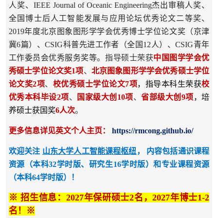
人奖、IEEE Journal of Oceanic Engineering杰出审稿人奖、
全国博士后人工智能发展与应用论坛优秀论文二等奖、
2019年度北京图象图形学学会优秀博士学位论文奖（京津
冀6篇）、CSIG科普先进工作者（全国12人）、CSIG青年
工作委员会优秀服务奖等。
指导硕士荣获
中国图学学会优
秀硕士学位论文奖1项
、
北京图象图形学学会优秀硕士学位
论文奖2项
、
校优秀硕士学位论文7项
，指导本科生荣获
校
优秀本科毕设2项
、
国家级大创10项
、
省部级大创9项
，培
养硕士获国奖
6人次
。
更多信息详见英文个人主页：
https://rmcong.github.io/
欢迎关注
山东大学人工智能课程枢纽
， 内容包括通识课程
资源（本科32学时版、研究生16学时版）和专业课程资源
（本科64学时版）！
※ 招生信息：2027年保研硕士2名，
2027年
博士1-2
名！※