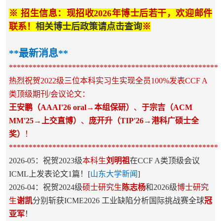
※ 招生信息：现招收2026年博士后若干，欢迎邮件
联系！
相关博士后政策请点击查询
※
**最新消息**
*****************************************************
热烈祝贺2022级三位本科实习生实现
全员100%发表CCF A
类顶级期刊/会议论文：
王安鹏（AAAI'26 oral
→
本组保研）
、
于宗吉（ACM
MM'25→上交直博）
、
庞开升（TIP'26
→
港科广硕士全
奖）
！
*****************************************************
2026-05：祝贺2023级
本科生
刘明祖
在CCF A类顶级会议
ICML上发表论文1篇！
[
山东大学新闻
]
2026-04：祝贺2024级
硕士研究生
陈志杨
和2026级
博士研究
生
谢凯
分别斩获ICME2026 工业缺陷分析国际挑战赛全球
冠
亚军
！