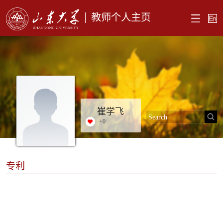
教师个人主页
崔学飞
+
0
专利