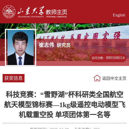
English
崔志伟
研究员
00016061
访问次数：
次
获奖信息
返回中文主页
科技竞赛：“雪野湖”杯科研类全国航空
航天模型锦标赛—1kg级遥控电动模型飞
机载重空投 单项团体第一名等