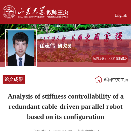
English
崔志伟
研究员
00016058
访问次数：
次
论文成果
返回中文主页
Analysis of stiffness controllability of a
redundant cable-driven parallel robot
based on its configuration