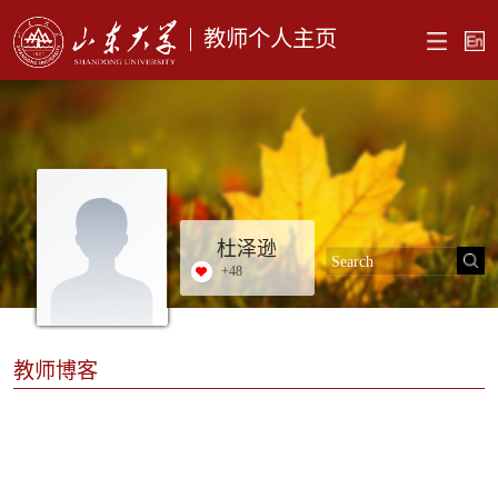
教师个人主页
杜泽逊
+
48
教师博客