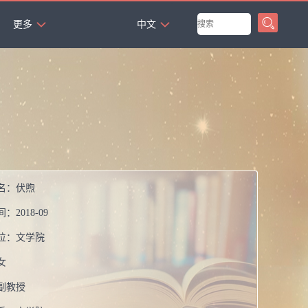
`
更多
中文
名：
伏煦
间：
2018-09
位：
文学院
女
副教授