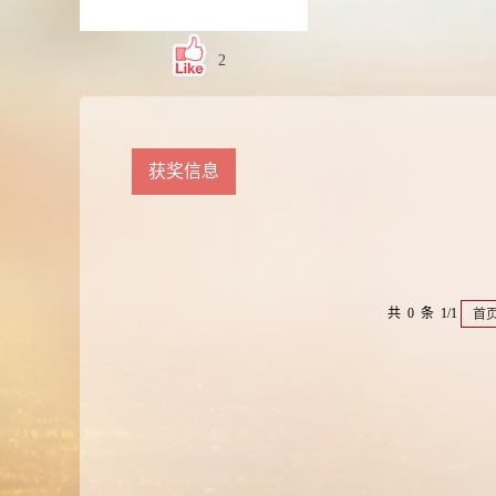
2
获奖信息
共 0 条 1/1
首