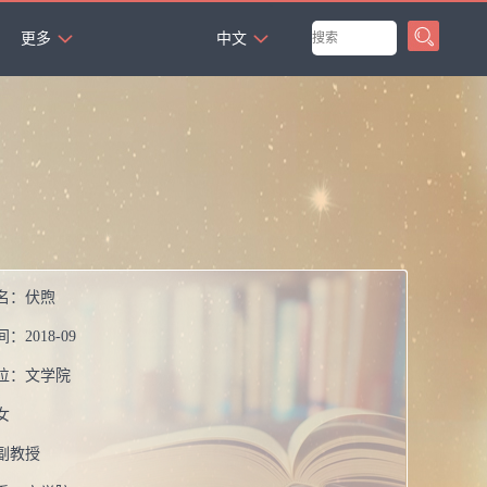
`
更多
中文
名：
伏煦
间：
2018-09
位：
文学院
女
副教授