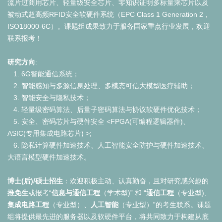
流片过商用芯片、轻量级安全芯片、零知识证明多标量乘芯片以及
被动式超高频RFID安全软硬件系统（EPC Class 1 Generation 2，
ISO18000-6C）。课题组成果致力于服务国家重点行业发展，欢迎
联系报考！
研究方向
:
1. 6G智能通信系统；
2. 智能感知与多源信息处理、多模态可信大模型医疗辅助；
3. 智能安全与隐私技术；
4. 轻量级密码算法、后量子密码算法与协议软硬件优化技术；
5. 安全、密码芯片与硬件安全 <
FPGA(可编程逻辑器件)、
ASIC(专用集成电路芯片)
>;
6. 隐私计算硬件加速技术、
人工智能安全防护与硬件加速技术、
大语言模型硬件加速技术。
博士(后)/硕士招生
：欢迎积极主动、认真勤奋，且对研究感兴趣的
推免生
或报考“
信息与通信工程
（学术型)” 和 “
通信工程
（专业型)、
集成电路工程
（专业型）、
人工智能
（专业型）”的考生联系。课题
组将提供最先进的服务器以及软硬件平台，将共同致力于构建从底