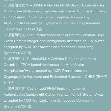
7.
课题组论文
“FlexMSM: A Flexible FPGA-Based Accelerator for
Multi-Scalar Multiplication with Reconfigurable Modular Arithmetic
and Optimized Pippenger Scheduling”was accepted by
ACM/SIGDA International Symposium on Field Programmable
Gate Arrays
（FPGA顶会）。
6.
课题组论文
“High-Performance Accelerator for Constant-Time
Cross-Domain Integer and Montgomery Inversion on FPGA
”was
accepted by
ACM Transactions on Embedded Computing
Systems (CCF-B)。
5.
课题组论文 “FusionMSM: A Collision-Free and Arithmetic-
Optimized FPGA-based Accelerator for Multi-Scalar
Multiplication”was accepted by IACR Transactions on
Cryptographic Hardware and Embedded Systems（CHES)(安全芯
片顶会）。
4. 课题组论文 “Customized FPGA Implementation of
Authenticated Lightweight Cipher Fountain for IoT Systems”was
accepted by ACM Transactions on Embedded Computing
Systems (CCF-B)。