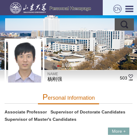
NAME
503
杨刚强
P
Ersonal Information
Associate Professor Supervisor of Doctorate Candidates
Supervisor of Master's Candidates
More +