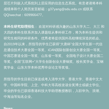
层芯片到嵌入式系统到上层应用的信息生态系统。有意者请将本科
成绩单和个人简历发至邮箱：g37yang@sdu.edu.cn 或联系
QQ/wechat：609966477。
本科生研究助理招生
： 欢迎对科研感兴趣的山东大学大二、大三 和
大四的本科生联系并加入课题组从事科研工作，将为本科生提供和
研究生相同的科研条件。优秀者将提供国外高校继续深造的机会。
自2019年以来，所指导的学生已获得"大唐杯"全国大学生新一代信
息通信技术大赛全国一等奖、iCAN国际创新创业大赛全国一等奖、
中国芯赛道全国一等奖、山东省一等奖、 全国电子设计大赛全国二
等奖、全国“互联网+”大学生创新创业大赛铜奖、校长奖学金、宝钢
奖学金、山东大学本科优秀毕业论文等奖项。
所指导的学生目前已保送或考入清华大学、香港大学、香港中文大
学、中国科学院、上交、中科大等高校攻读全奖博士或硕士学位。
毕业的学生已获得香港科技大学助理教授教职，入职华为、浪潮、
中海油等知名企业。
News
: