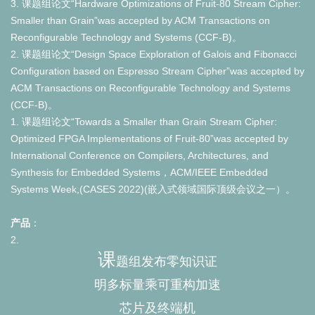
3. 课题组论文“Hardware Optimizations of Fruit-80 Stream Cipher:
Smaller than Grain”was accepted by ACM Transactions on
Reconfigurable Technology and Systems (CCF-B)。
2. 课题组论文“Design Space Exploration of Galois and Fibonacci
Configuration based on Espresso Stream Cipher”was accepted by
ACM Transactions on Reconfigurable Technology and Systems
(CCF-B)。
1. 课题组论文“Towards a Smaller than Grain Stream Cipher:
Optimized FPGA Implementations of Fruit-80”was accepted by
International Conference on Compilers, Architectures, and
Synthesis for Embedded Systems，ACM/IEEE Embedded
Systems Week,(CASES 2022)(嵌入式领域国际顶级会议之一）。
产品
：
2.
课
题组发布零知识证
明多标量乘可重构加速
芯片及终端机