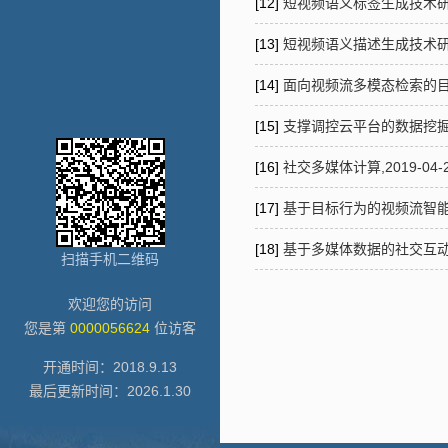
[12]
短视频语义标签生成技术研究,202
[13]
短视频语义描述生成技术研究,202
[14]
面向视频流多模态检索的目标动作定
[15]
支撑调控云平台的数据挖掘及安
[16]
社交多媒体计算,2019-04-26
[17]
基于目标行为的视频流智能检索,2
[18]
基于多媒体数据的社交互动沟通行
扫描手机二维码
欢迎您的访问
您是第
0000056624
位访客
开通时间：
2018
.
9
.
13
最后更新时间：
2026
.
1
.
30