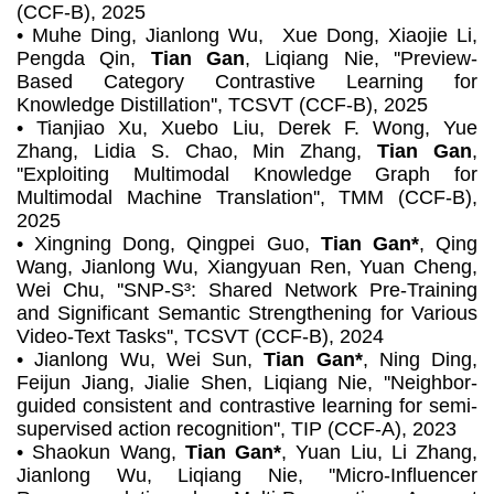
(CCF-B)
, 2025
• Muhe Ding, Jianlong Wu, Xue Dong, Xiaojie Li,
Pengda Qin,
Tian Gan
, Liqiang Nie, ''Preview-
Based Category Contrastive Learning for
Knowledge Distillation'',
TCSVT (CCF-B)
, 2025
• Tianjiao Xu, Xuebo Liu, Derek F. Wong, Yue
Zhang, Lidia S. Chao, Min Zhang,
Tian Gan
,
''Exploiting Multimodal Knowledge Graph for
Multimodal Machine Translation'',
TMM (CCF-B)
,
2025
• Xingning Dong, Qingpei Guo,
Tian Gan*
, Qing
Wang, Jianlong Wu, Xiangyuan Ren, Yuan Cheng,
Wei Chu, ''SNP-S³: Shared Network Pre-Training
and Significant Semantic Strengthening for Various
Video-Text Tasks'',
TCSVT (CCF-B)
, 2024
• Jianlong Wu, Wei Sun,
Tian Gan*
, Ning Ding,
Feijun Jiang, Jialie Shen, Liqiang Nie, ''Neighbor-
guided consistent and contrastive learning for semi-
supervised action recognition'',
TIP (CCF-A)
, 2023
• Shaokun Wang,
Tian Gan*
, Yuan Liu, Li Zhang,
Jianlong Wu, Liqiang Nie, ''Micro-Influencer