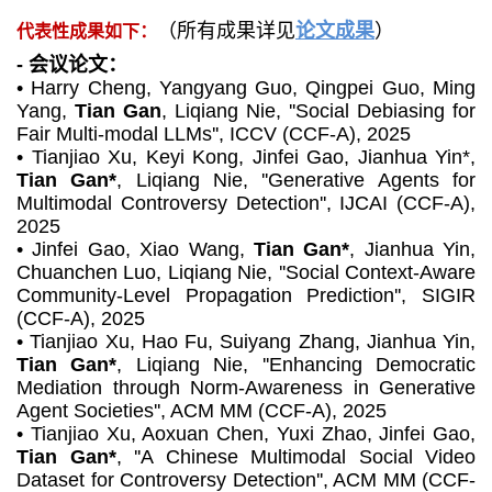
（所有成果详见
论文成果
）
代表性成果如下
：
- 会议论文：
•
Harry Cheng, Yangyang Guo, Qingpei Guo, Ming
Yang,
Tian Gan
, Liqiang Nie, ''Social Debiasing for
Fair Multi-modal LLMs'',
ICCV (CCF-A)
, 2025
•
Tianjiao Xu, Keyi Kong, Jinfei Gao, Jianhua Yin*,
Tian Gan*
, Liqiang Nie, ''Generative Agents for
Multimodal Controversy Detection'',
IJCAI (CCF-A)
,
2025
•
Jinfei Gao, Xiao Wang,
Tian Gan*
, Jianhua Yin,
Chuanchen Luo, Liqiang Nie, ''Social Context-Aware
Community-Level Propagation Prediction'',
SIGIR
(CCF-A)
, 2025
•
Tianjiao Xu, Hao Fu, Suiyang Zhang, Jianhua Yin,
Tian Gan*
, Liqiang Nie, ''Enhancing Democratic
Mediation through Norm-Awareness in Generative
Agent Societies'',
ACM MM (CCF-A)
, 2025
•
Tianjiao Xu, Aoxuan Chen, Yuxi Zhao, Jinfei Gao,
Tian Gan*
, ''A Chinese Multimodal Social Video
Dataset for Controversy Detection'',
ACM MM (CCF-