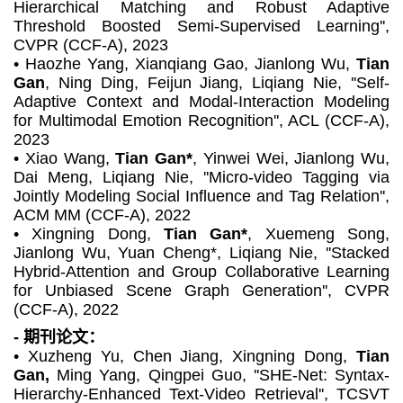
Hierarchical Matching and Robust Adaptive
Threshold Boosted Semi-Supervised Learning'',
CVPR (CCF-A)
, 2023
•
Haozhe Yang, Xianqiang Gao, Jianlong Wu,
Tian
Gan
, Ning Ding, Feijun Jiang, Liqiang Nie, ''Self-
Adaptive Context and Modal-Interaction Modeling
for Multimodal Emotion Recognition'', ACL
(CCF-A)
,
2023
•
Xiao Wang,
Tian Gan*
, Yinwei Wei, Jianlong Wu,
Dai Meng, Liqiang Nie, ''Micro-video Tagging via
Jointly Modeling Social Influence and Tag Relation'',
ACM MM (CCF-A)
, 2022
•
Xingning Dong,
Tian Gan*
, Xuemeng Song,
Jianlong Wu, Yuan Cheng*, Liqiang Nie, ''Stacked
Hybrid-Attention and Group Collaborative Learning
for Unbiased Scene Graph Generation'',
CVPR
(CCF-A)
, 2022
- 期刊论文：
• Xuzheng Yu, Chen Jiang, Xingning Dong,
Tian
Gan,
Ming Yang, Qingpei Guo, ''SHE-Net: Syntax-
Hierarchy-Enhanced Text-Video Retrieval'',
TCSVT