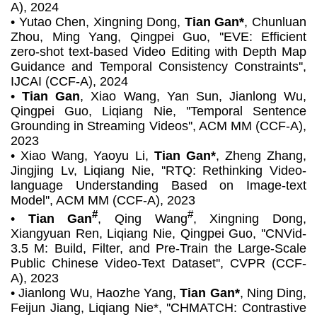
A)
, 2024
•
Yutao Chen, Xingning Dong,
Tian Gan*
, Chunluan
Zhou, Ming Yang, Qingpei Guo, ''EVE: Efficient
zero-shot text-based Video Editing with Depth Map
Guidance and Temporal Consistency Constraints'',
IJCAI (CCF-A)
, 2024
•
Tian Gan
, Xiao Wang, Yan Sun, Jianlong Wu,
Qingpei Guo, Liqiang Nie, ''Temporal Sentence
Grounding in Streaming Videos'',
ACM MM (CCF-A)
,
2023
•
Xiao Wang, Yaoyu Li,
Tian Gan*
, Zheng Zhang,
Jingjing Lv, Liqiang Nie, ''RTQ: Rethinking Video-
language Understanding Based on Image-text
Model'',
ACM MM (CCF-A)
, 2023
#
#
•
Tian Gan
, Qing Wang
, Xingning Dong,
Xiangyuan Ren, Liqiang Nie, Qingpei Guo, ''CNVid-
3.5 M: Build, Filter, and Pre-Train the Large-Scale
Public Chinese Video-Text Dataset'',
CVPR (CCF-
A)
, 2023
•
Jianlong Wu, Haozhe Yang,
Tian Gan*
, Ning Ding,
Feijun Jiang, Liqiang Nie*, ''CHMATCH: Contrastive