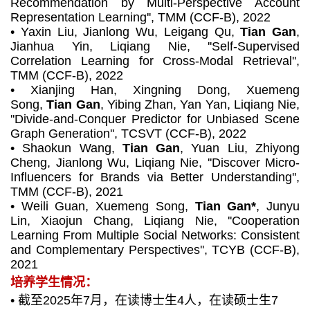
Recommendation by Multi-Perspective Account
Representation Learning'',
TMM (CCF-B)
, 2022
• Yaxin Liu, Jianlong Wu, Leigang Qu,
Tian Gan
,
Jianhua Yin, Liqiang Nie, ''Self-Supervised
Correlation Learning for Cross-Modal Retrieval'',
TMM (CCF-B)
, 2022
• Xianjing Han, Xingning Dong, Xuemeng
Song,
Tian Gan
, Yibing Zhan, Yan Yan, Liqiang Nie,
''Divide-and-Conquer Predictor for Unbiased Scene
Graph Generation'',
TCSVT (CCF-B)
, 2022
• Shaokun Wang,
Tian Gan
, Yuan Liu, Zhiyong
Cheng, Jianlong Wu, Liqiang Nie, ''Discover Micro-
Influencers for Brands via Better Understanding'',
TMM (CCF-B)
, 2021
• Weili Guan, Xuemeng Song,
Tian Gan*
, Junyu
Lin, Xiaojun Chang, Liqiang Nie, ''Cooperation
Learning From Multiple Social Networks: Consistent
and Complementary Perspectives'',
TCYB (CCF-B)
,
2021
培养学生情况：
•
截至2025年7月，在读博士生4人，在读硕士生7