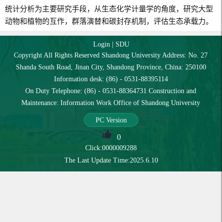
统计分析为主要研究手段，从生态化学计量学的角度，研究大型
动物和植物的互作，群落演替和碳封存机制，评估生态承载力。
Login
|
SDU
Copyright All Rights Reserved Shandong University Address: No. 27
Shanda South Road, Jinan City, Shandong Province, China: 250100
Information desk: (86) - 0531-88395114
On Duty Telephone: (86) - 0531-88364731 Construction and
Maintenance: Information Work Office of Shandong University
PC Version
0
Click:
0000009288
The Last Update Time:
2025
.
6
.
10