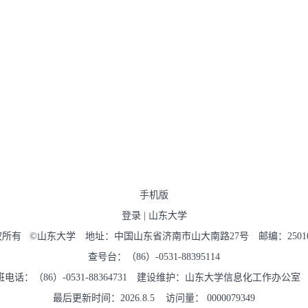
手机版
登录
|
山东大学
权所有 ©山东大学 地址：中国山东省济南市山大南路27号 邮编：2501
查号台：（86）-0531-88395114
班电话：（86）-0531-88364731 建设维护：山东大学信息化工作办
最后更新时间：
2026
.
8
.
5
访问量：
0000079349