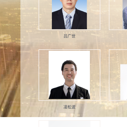
吕广世
凌松波