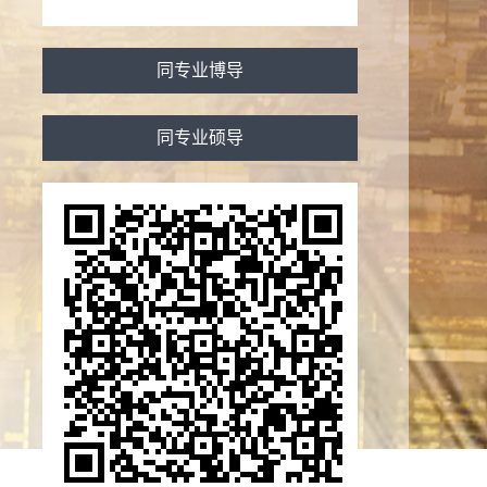
同专业博导
同专业硕导