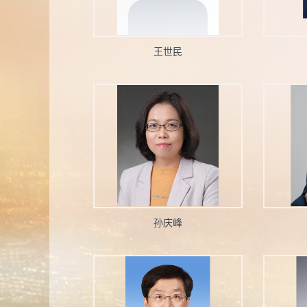
王世民
孙庆峰