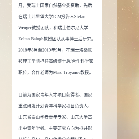
月，受瑞士国家自然基金委资助，先后
在瑞士弗里堡大学ICM报告人Stefan
Wenger教授团队，和瑞士伯尔尼大学
Zoltan Balogh教授团队从事博士后研究。
2018年8月至2019年9月，在瑞士洛桑联
邦理工学院担任高级博士后/合作科学家
职位，合作老师为Marc Troyanov教授。
目前为国家青年人才项目获得者、国家
重点研发计划青年科学家项目负责人、
山东省泰山学者青年专家、山东大学杰
出中青年学者。主要研究方向为拟共形