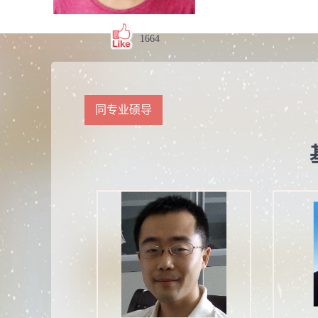
1664
同专业硕导