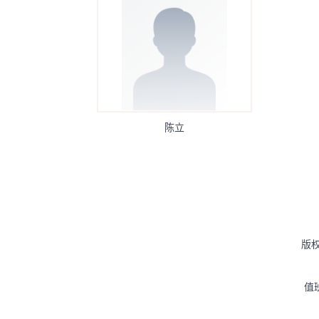
陈立
版
值