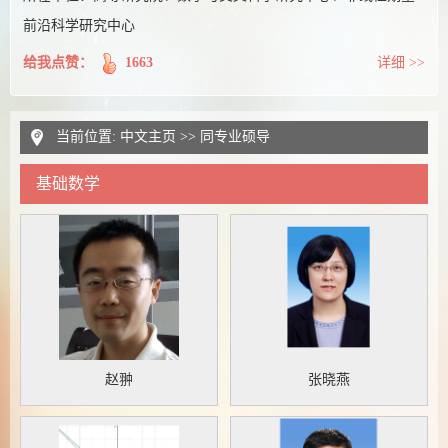
前沿科学研究中心
给我点赞：
1663
详细 >>
当前位置:
中文主页
>> 同专业硕导
基础数学
赵翀
张晓燕