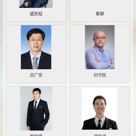
盛凯程
秦静
吕广世
刘守民