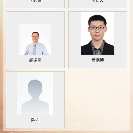
李起峰
凌松波
胡锡俊
黄炳荣
陈立