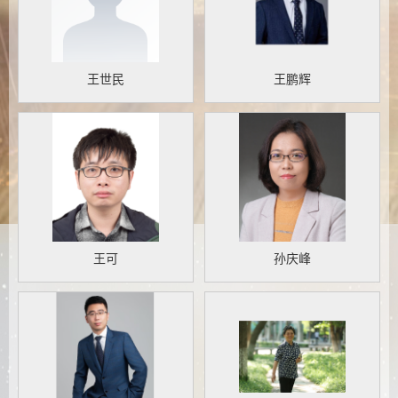
王世民
王鹏辉
王可
孙庆峰