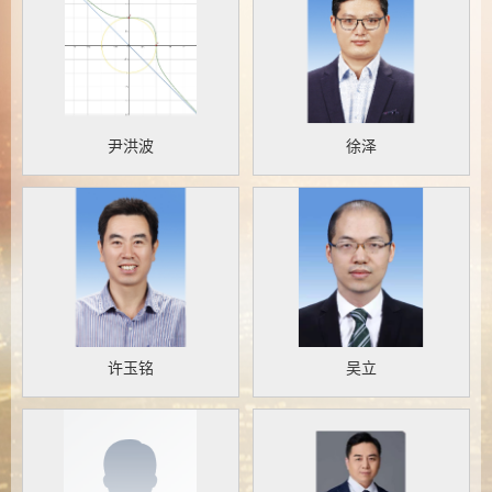
尹洪波
徐泽
许玉铭
吴立