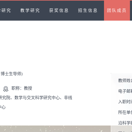
学研究
教学研究
获奖信息
招生信息
团队成员
，博士生导师)
教师姓
职称：教授
电子邮
研究院、数学与交叉科学研究中心、非线
入职时
中心
所在单
沿科学