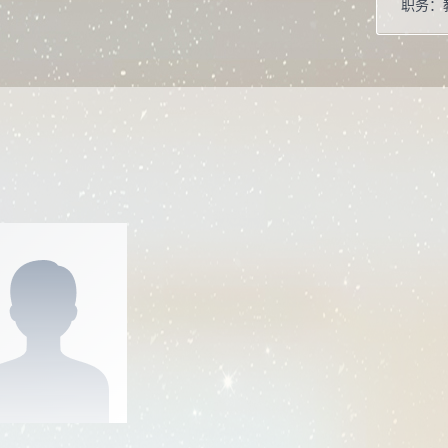
职务：
学历：
办公地
性别：
学位：
职称：
毕业院
学科：
所属院
博士生
硕士生
学科：