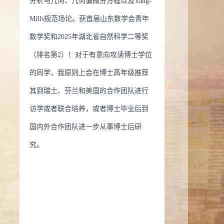
分析与几何、几何偏微分方程以及Yang-
Mills规范场论。获首届山东数学会青年
数学奖和2025年湖北省自然科学二等奖
（排名第2）！对于有意向攻读博士学位
的同学，我原则上会在博士高年级推荐
其到瑞士、芬兰和美国的合作团队进行
访学或者联合培养，或者博士毕业后到
国内外合作团队进一步从事博士后研
究。