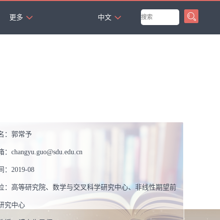
`
更多
中文
名：
郭常予
箱：
changyu.guo@sdu.edu.cn
间：
2019-08
位：
高等研究院、数学与交叉科学研究中心、非线性期望前
研究中心