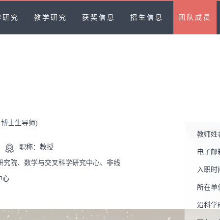
学研究
教学研究
获奖信息
招生信息
团队成员
，博士生导师)
教师姓
职称：教授
电子邮
研究院、数学与交叉科学研究中心、非线
入职时
中心
所在单
沿科学