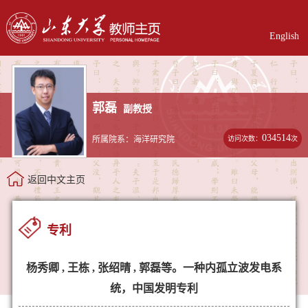
English
郭磊
副教授
034514
访问次数：
次
所属院系：海洋研究院
返回中文主页
专利
杨秀卿 , 王栋 , 张绍晴 , 郭磊等。一种内孤立波发电系
统，中国发明专利