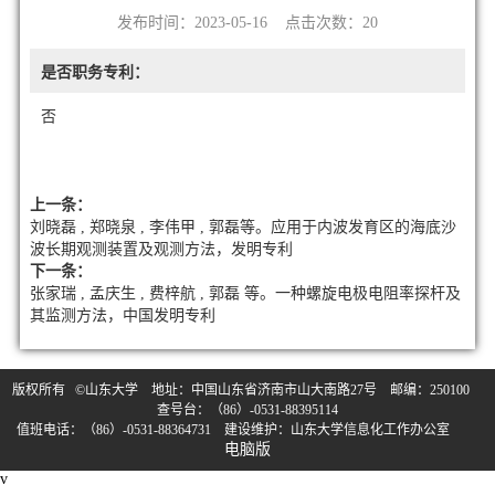
发布时间：2023-05-16 点击次数：
20
是否职务专利：
否
上一条：
刘晓磊 , 郑晓泉 , 李伟甲 , 郭磊等。应用于内波发育区的海底沙
波长期观测装置及观测方法，发明专利
下一条：
张家瑞 , 孟庆生 , 费梓航 , 郭磊 等。一种螺旋电极电阻率探杆及
其监测方法，中国发明专利
版权所有 ©山东大学 地址：中国山东省济南市山大南路27号 邮编：250100
查号台：（86）-0531-88395114
值班电话：（86）-0531-88364731 建设维护：山东大学信息化工作办公室
电脑版
v