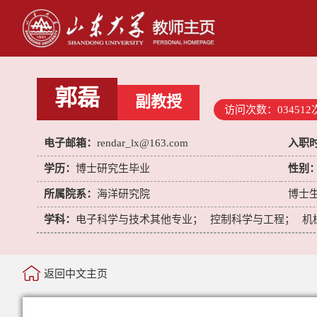
郭磊
副教授
访问次数：
034512
电子邮箱：
rendar_lx@163.com
入职
学历：
博士研究生毕业
性别
所属院系：
海洋研究院
博士
学科：
电子科学与技术其他专业；
控制科学与工程；
机
返回中文主页