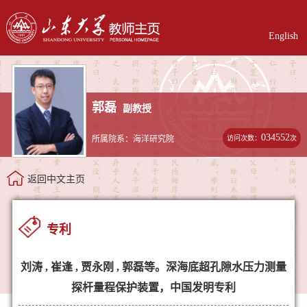
English
郭磊
副教授
034552
访问次数：
次
所属院系：海洋研究院
返回中文主页
专利
刘涛 , 崔逢 , 贾永刚 , 郭磊等。深海底超孔隙水压力测量
探杆量程保护装置，中国发明专利