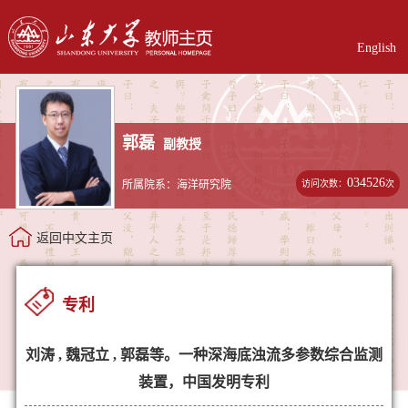
English
郭磊
副教授
034526
访问次数：
次
所属院系：海洋研究院
返回中文主页
专利
刘涛 , 魏冠立 , 郭磊等。一种深海底浊流多参数综合监测
装置，中国发明专利