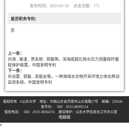
发布时间：2023-05-16 点击次数：
171
是否职务专利：
否
上一条：
刘涛 , 崔逢 , 贾永刚 , 郭磊等。深海底超孔隙水压力测量探杆量
程保护装置，中国发明专利
下一条：
孙治雷 , 郭磊 , 吴能友等。一种海域水合物开采环境立体化移动
监测系统，中国发明专利
版权所有 ©山东大学 地址：中国山东省济南市山大南路27号 邮编：250100
查号台：（86）-0531-88395114
值班电话：（86）-0531-88364731 建设维护：山东大学信息化工作办公室
电脑版
v