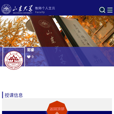
郭睿
9
授课信息