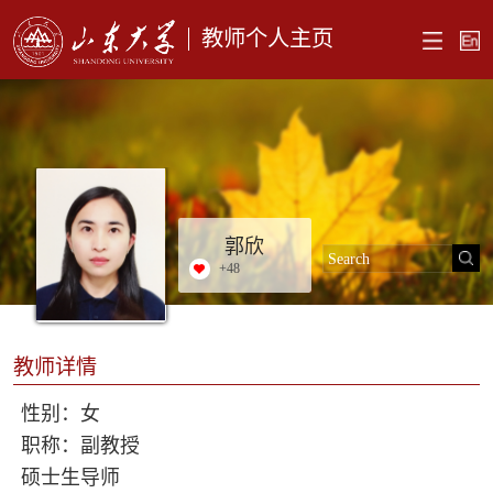
教师个人主页
郭欣
+
48
教师详情
性别：女
职称：副教授
硕士生导师