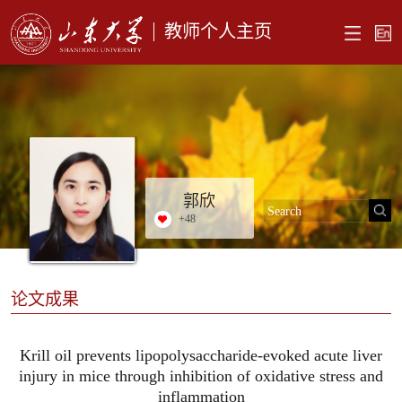
教师个人主页
郭欣
+
48
论文成果
Krill oil prevents lipopolysaccharide-evoked acute liver
injury in mice through inhibition of oxidative stress and
inflammation